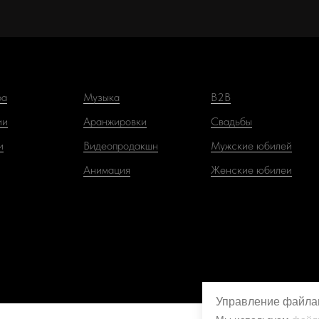
ра
Музыка
B2B
ии
Аранжировки
Свадьбы
и
Видеопродакшн
Мужские юбилей
Анимация
Женские юбилеи
Управление файла