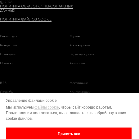
© 2026
ПОЛИТИКА ОБРАБОТКИ ПЕРСОНАЛЬНЫХ
ДАННЫХ
ПОЛИТИКА ФАЙЛОВ COOKIE
Режиссура
Музыка
Концепции
Аранжировки
Сценарии
Видеопродакшн
Номера
Анимация
B2B
Магазинчик
Свадьбы
Консультации
Управление файлами cookie
Мужские юбилей
Обучение
Мы используем
файлы cookie
, чтобы сайт хорошо работал.
Женские юбилеи
Продолжая им пользоваться, вы соглашаетесь на обработку ваших
cookie файлов.
Принять все